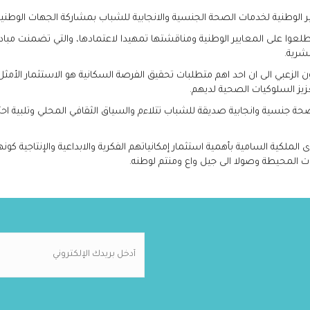
وطنية لخدمات الصحة الجنسية والانجابية للشباب بمشاركة الجهات الوطنية
وا على المعايير الوطنية ومناقشتها تمهيدا لاعتمادها، والتي تضمنت مبادئ
بشرية.
زعبي الى ان احد اهم متطلبات تحقيق الفرصة السكانية هو الاستثمار الأمثل
زيز السلوكيات الصحية لديهم.
جنسية وانجابية صديقة للشباب تتلاءم والسياق الثقافي المحلي وتلبية احتي
لملكية السامية بأهمية استثمار إمكانياتهم الفكرية والابداعية والإنتاجية 
ات المحيطة وصولا الى جيل واع ومنتم لوطنه.