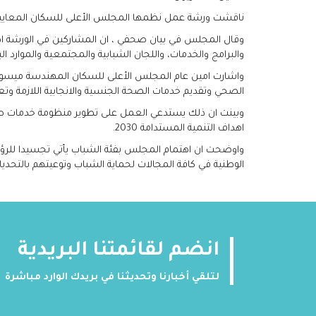
ناقشت ورشة عمل نظمها المجلس الأعلى للسكان المعايير ال
وقال المجلس في بيان صحفي ، ان المشاركين في الورشة اطلع
والبرامج والخدمات، واللجان الشبابية والمجتمعية والموارد ال
واشارت امين عام المجلس الأعلى للسكان المهندسة ميسون ال
الصحي وتقديم خدمات الصحة الجنسية والانجابية اللازمة وتع
وبينت ان ذلك يستدعي العمل على تطوير منظومة خدمات صحة 
اهداف التنمية المستدامة 2030.
واوضحت ان اهتمام المجلس بفئة الشباب يأتي تجسيدا للرؤى ا
الوطنية في كافة المجالات لحماية الشباب وتوعيتهم بالتحدي
انضم لقائمتنا البريدية
لتلقي أخبارنا وتحديثنا في بريدك الوارد مباشرة