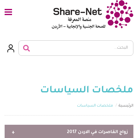
ملخصات السياسات
الرئيسية
ملخصات السياسات
زواج القاصرات في الاردن 2017