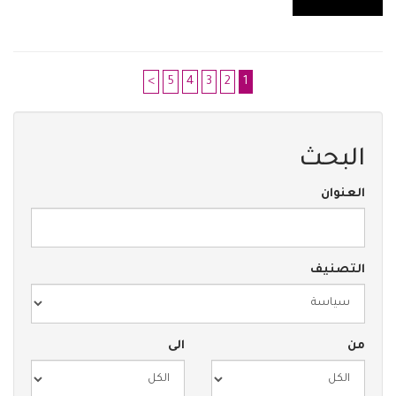
>
5
4
3
2
1
البحث
العنوان
التصنيف
من
الى