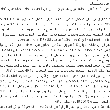
 هي مستقبلنا ".
ة عماوي في بيان صحفي خاص بالمناسبة إلى أنه على مستوى العالم هنالك حاجة
يلزم من أغذية لما يصل إل
ي توافر الغذاء وإمكانية الحصول عليه والانتفاع به واستقراره، حيث تأثرت ا
لمدقع نتيجة للجائحة ما بين 88 و115 مليون شخص.
غذائي، و43 مليون شخص يعانون من نقص التغذية.
أما على مستوى الأردن، أكدت عماوي إلى أن الامن الغذائي هو في ص
نفيذ سياسات وبرامج لتعزيز الأمن الغذائي والقضاء على الجوع وسوء التغذية ، الا انه و
ب ارتفاع معدلات النمو السكاني المقترن بأنماط استهلاك غير مستدامة والضغط
ه من دول العالم من تداعيات جائحة كورونا، والتي أثرت على جميع الفئات الا
ادية فاقمت من حدة الفقر والبطالة وانخفاض الأمن الغذائي بجميع أبعاده وتأثيره على ب
نسمة، 
-2019) حوالي 8,5%.