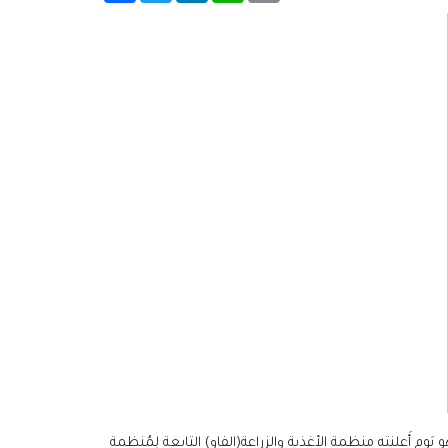
 أَعلنته منظمة الأغذية والزراعة(الفاو) التابعة لِمُنظمة