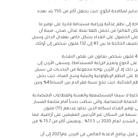
ويهدف هذا اليوم إلى تعميق الوَعي العام بِمعاناة الجِياع وناقصي الأغذية في العالم، وإلى تشجيع الناس في مُختلف أنحاء العالم على اتخاذ تدابير لمكافحة الجُوع، حيث يحتفل أكثر من 150 بلد بهذه
 إلى نظم غذائية وزراعية مستدامة قادرة على توفير ما
ى 10 مليارات شخص بحلول عام 2050، كما تشير الاحصائيات إلى انه يعجز أكثر من 3 مليارات نسمة (40% من سكان العالم) من تحمل كلفة نمط غذائي صحي، مبينة أن
لقدرة على الحصول على الغذاء بشكل خاص بفقدان الدخل وسبل
العيش وزيادة أسعار المواد الغذائية وتعطل البرامج منها برامج التغذية المدرسية وحدوث اضطراب في سلاسل التوريد، ومن المتوقع أن تضيف الجائحة ما بين 83 إلى 132 مليون شخص إلى أولئك
ميم خطة التنمية المستدامة لعام 2030، خاصة الهدف الثاني (القضاء على الجوع وتعزيز الزراعة المستدامة)، ويسعى الأردن إلى
بالرغم من ذلك إلا أن الأردن يواجه مجموعة من التحديات في سبيل
 على النظم الإيكولوجية والبيئية وشح المياه، حيث يحتل
الأردن المرتبة 62 على مؤشر الأمن الغذائي العالمي لعام 2020، إلى جانب أعباء سوء التغذية المتعددة والأمراض غير السارية المرتبطة بالنظم الغذائية، حيث تبلغ نسبة فقر الدم بين النساء43% وبين
جتماعية لا سيما المستضعفة والهشة والقطاعات الاقتصادية
رامج الحماية الاجتماعية، والتي شكلت تحدياً أمام متابعة المسار
في القضاء على الجوع بحلول عام 2030، مشيراً أن الاردن يعتبر من الدول المستوردة للغذاء، نظراً لاعتماده بشكل رئيسي على الاستيراد في توفير الغذاء لسكانه الذين تجاوز عددهم (11) مليون
ومتوقع أن يصل عدد السكان إلى حوالي (12) مليون نسمة بحلول عام 2030، كما يقع على عاتق الأردن توفير الغذاء لنحو حوالي 31% نسمة من السكان غير الأردنيين المقيمين على أراضيه، مما
شكل ويشكل ضغطاً على توفير الأمن الغذائي، إذ أن الأردن يستورد أكثر من (57 %) من المواد الغذائية، ويقدر مستوى انعدام الأمن الغذائي الشديد لعام 2020 ب 13,5% ، ويعيش أكثر من 15,7 % من
وفيما يتعلق بالأمن الغذائي للاجئين، فقد أشارت دراسة لعينة ممثلة من اللاجئين والأسر الأردنية في المجتمعات المضيفة، والتي نفذت من قبل برنامج الاغذية العالمي في الاردن عام2021 إلى أن