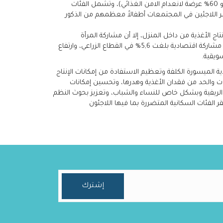
93,4% من أسر اللاجئين في المجتمعات إما يعانون من انعدام الأمن الغذائي أو عرضة لانعدام الأمن الغذائي) 23,4% انعدام الامن الغذائي و 60% عرضة لانعدام الامن الغذائي)، وتشمل الفئات
ص الأسر التي تعيلها نساء والأسر التي بها أفراد معاقون أو يعانون من أمراض مزمنة. كما أرسل 20٪ من أسر اللاجئين في المجتمعات أطفالاً معظمهم من الذكور
ج الأغذية من داخل المنزل، إلا أن مشاركة المرأة
الاقتصادية لا تزال متدنية، الى جانب محدودية تملكهن للحيازات الزراعية والتي لا تتجاوز6% من مجموع الحيازات الزراعية في المملكة وبنسبة مشاركة اقتصادية بلغت 5,6% في القطاع الزراعي، وارتفاع
ويقية.
ز الإنتاج المستدام للأغذية الميسورة الكلفة وتعظيم الاستفادة من إمكانات الإنتاج
رات والحد من فقدان الأغذية وهدرها، وتحسين إمكانات
الريفية وبشكل خاص للنساء والشباب، وتعزيز بحوث النظم
قر الفئات السكانية المتضررة بما فيها اللاجئون