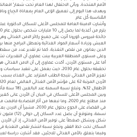
الأمم المتحدة، ويأتي الاحتفال لهذا العام تحت شعار" افعالنا
المُناسبة كُل عام.
وأشارت الامينة العامة للمجلس الأعلى للسكان الدكتورة عبل
جائحة فيروس كورونا أثرت على جميع ركائز الامن الغذائي وه
الذين يعانون من نقص التغذية، كما تم تقدير عدد من سقطوا في الفقر ا
وعلى مستوى المنطقة العربية بينت عماوي أن التقديرات تشير إلى أن هنالك حوالي 116 مليون شخص يعانون من انعدام الأمن ال
تحقيقه بحلول عام 2030، حيث يعمل على ت
تعزيز الأمن الغذائي نتيجة الطلب المتزايد على الغذاء بسب
الأطفال 32%، وتبلغ نسبة السمنة عند البالغين (18 سنة فأكثر) 32,3 %، وبين النساء المتزوجات في الفئة العمرية (15-49 سنة) 21,9%.
وبين المجلس الأعلى للسكان في البيان أن الأردن عانى كغير
منذ مطلع عام 2020، وما تبعها من آثار اقتص
السكان تحت خط الفقر، وتبلغ نسبة انتشار نقص التغذية في الأردن للفترة (2017