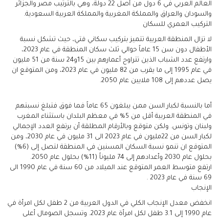
العالم العربي في 6 دول من أصل 22 دولة، وهي بالترتيب مصر والجزائر
والسودان والعراق والمملكة المغربية والمملكة العربية السعودية.
التركيب العمري للسكان
لا تزال المنطقة العربية تتميز بتركيب سكاني فتي، حيث تشكل نسبة
الأطفال دون سن 15 عاماً حوالي ثلث سكان المنطقة في عام 2023،
وارتفع عدد الشباب الذين تتراوح أعمارهم بين 15و24 سنة من 51 مليون
في عام 1995 إلى ما يقرب من 82 مليون في عام 2023، ومن المتوقع ان
يصل عددهم إلى 108 ملايين عام 2050.
أما بالنسبة لكبار السن ممن يبلغون 65 عاماً فما فوق فتبلغ نسبتهم
في المنطقة العربية أقل من 5% في معظم البلدان باستثناء المغرب
ولبنان وتونس. ولكن متوقع وبالأرقام المطلقة أن يرتفع العدد الإجمالي
لكبار السن من 22مليون في عام 2023 الى 31 مليون في عام 2030، ومن
المتوقع ان تنمو نسبة السكان المسنين في المنطقة لتصل إلى (6%)
بحلول عام 2030 وأعدادهم إلى 74 مليوناً (11%) بحلول عام 2050.
ارتفع متوسط العمر المتوقع عند الميلاد من 60 سنة في عام 1990 الى
69 سنة في عام 2023 .
الإنجاب
انخفض معدل الإنجاب الكلي في الدول العربية من 2 طفل لكل امرأة في
عام 1990 إلى 3.1 طفل لكل امرأة عام 2023. وتسجل الصومال أعلى