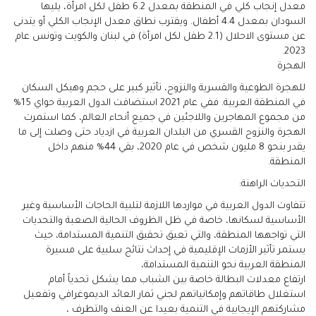
معدل إنجاب كلي في المنطقة بمعدل 6.2 طفل لكل امرأة، يليها
السودان بمعدل 4.4 أطفال. ويقترب نطاق معدل الإنجاب الكلي أو يتدنى
عن مستوى الاحلال (2.1 طفل لكل امرأة) في لبنان والكويت وتونس عام
2023.
الهجرة
للهجرة الطوعية والقسرية والنزوح، تأثير كبير على حجم وهيكل السكان
في المنطقة العربية. ففي عام 2021 استضافت الدول العربية حواي 15%
من مجموع المهاجرين واللاجئين في جميع أنحاء العالم، كما استمرت
الهجرة والنزوح القسري من البلدان العربية في ازدياد حتى وصلت إلى ما
يقدر بنحو 8 مليون شخص في عام 2020، بقي 44% منهم داخل
المنطقة.
التحديات الراهنة:
تتفاوت الدول العربية في مواردها اللازمة لتلبية الحاجات الأساسية وغير
الأساسية لسكانها، خاصة في ظل الظروف الحالية الصعبة والتحديات
التي تواجهها المنطقة، والتي تعيق تحقيق التنمية المستدامة، حيث
يستمر تأثير الأزمات الإقليمية في إحداث نتائج سلبية على مسيرة
المنطقة العربية نحو التنمية المستدامة،
ارتفاع معدلات البطالة خاصة بين الشباب مما يشكل تحدياً أمام
استغلال طاقاتهم وإمكانياتهم لجني ثمار العائد الديموغرافي وتفعيل
مشاركتهم الإيجابية في التنمية بعيدا عن العنف والتطرف ،