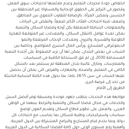
انخفاض جودة مخرجات التعليم وعدم ملائمتها لاحتياجات سوق العمل،
وقصور في التركيز على الحقوق الإنجابية والمساواة غير المتحققة بين
الجنسين وتمكين المرأة، بالإضافة للتفاوت التنموي بين المناطق،
وضعف تلبية احتياجات الفئات الأكثر ضعفاً، والنقص في البيانات
والمعلومات الشاملة المتعلقة بكل أوجه وقضايا السكان والتنمية.
يمكن لعدة عوامل كانتقال السكان، والمعدلات غير المتوقعة للهجرة
الطوعية والقسرية، والنزوح، ومعدلات الإنجاب المرتفعة والنمو
الديموغرافي المتسارع، ورأس المال البشري المتواضع، وخاصة بين
الشباب في بعض البلدان، يمكن لها أن تزيد الضغوط على أجندة التنمية
المستدامة 2030، إن لم تلق الاستجابة الكافية في السياسات
والممارسات. ومازال غالبية بلدان المنطقة لم يستثمر بعد بالشكل
الكافي في التعليم، والصحة، والمهارات والفرص التي يمكن أن يحصل
عليها الشباب في سن 15-24 عاما، بما يحول هذه الكتلة الشبابية الناشئة
من تحد إلى فرصة كبرى.
الطريق إلى الأمام
مواجهة هذه التحديات يتطلب جهود موحدة ومنسقة توفر أفضل السبل
والخدمات في مجال قضايا السكان والتنمية والترابط بينهما في الوطن
العربي، والعمل على تطوير قطاع السكان وتقديم العون لوضع
سياسات واستراتيجيات وطنية للسكان بما يتناسب مع احتياجات كل
دولة، وبما يخدم قيام المشاريع والبرامج المشتركة بين الدول العربية،
وأهمية رفع مستوى الوعي حول كافة القضايا السكانية في الدول العربية