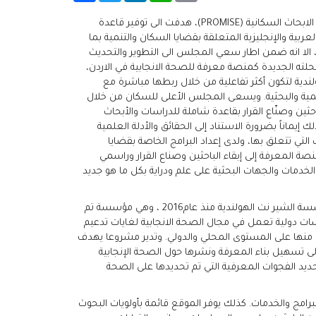
في عام 2010 تم انشاء موقع قاعدة الابحاث السكانية (PROMISE)، هدفت الى توفير قاعدة
عربية والإنجليزية المتعلقة بقضايا السكان والتنمية بما
، الا انه ضمن اطار سعي المجلس الى التطوير والتحديث
حلته الجديدة كمنصة معرفة للصحة الانجابية في الاردن،
دية لتكون أكثر تفاعلية من خلال ربطها مباشرة مع
يمية والبحثية. ويسعى المجلس الأعلى للسكان من خلال
احثين وصنّاع القرار بقاعدة شاملة للدراسات والأبحاث
ك إيماناً بضرورة الاستناد إلى الحقائق والأدلة العلمية
 التي تتعلق بها، ولدى إعداد البرامج الخاصة بقضايا
صة المعرفة إلى إبقاء الباحثين وصناع القرار وراسمي
دمات والجهات البحثية على علم ودراية بكل ما هو جديد
وقد كان ذلك احد ثمار التعاون مع مؤسسة الشير نت الهولندية منذ عام2016 ، وهي مؤسسة تم
ات دولية تعمل في مجال الصحة الانجابية لغايات تدعيم
ى منها على المستوى المحلي والدولي. وتدير مشروعا يهدف
الى تسهيل بناء المعرفة ونشرها حول الصحة الإنجابية
تحديد الفجوات المعرفية التي تم تحديدها على الصحة
رامج والخدمات. كذلك يوفر الموقع قائمة بأولويات البحوث