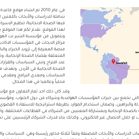
شامله للدراسات والأبحاث باللغتين ال
فيها الصحة الانجابية/ تنظيم الاسرة
لهذا الموقع، نقدم لكم هذا الموقع ب
وبتمويل من مؤسسة الشير نت الهولن
مراكز الابحاث في المؤسسات الاكاد
منصة المعرفة إلى تزويد الخبراء والب
المتعلقة بقضايا الصحة الإنجابية، وذل
عند اقتراح وتبني السياسات والقرارات
الصحة الانجابية في الأردن. وتهدف من
السياسات ومعدي البرامج ومقدمي الخ
محلياً وعالميا في هذا المجال.
 والتي تجمع بين خبرات المؤسسات الهولندية وشركاء من دول الجنوب، ومؤسس
دلة والبراهين، وضمان استخدام الموارد بطريقة استراتيجية للاستفادة القصو
ة بالصحة الإنجابية وبمشاركة المعنيين من الشركاء في القطاعات المختلفة، و
ت او خلال الاتصال غير الالكتروني، وكذلك بناء قدرات الشركاء الرئيسيين على 
الدراسات والأبحاث المصنفة وفقاً لثلاثة محاور رئيسية وهي: السياسات والب